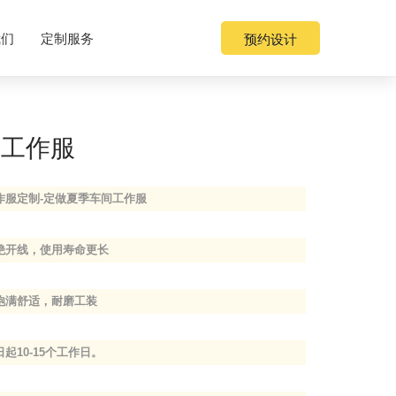
用户提供高品质工服一站式解决方案。
站点地图
网站地图
我们
定制服务
预约设计
间工作服
作服定制-定做夏季车间工作服
绝开线，使用寿命更长
饱满舒适，耐磨工装
起10-15个工作日。